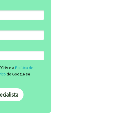
PTCHA e a
Política de
viço
do Google se
cialista