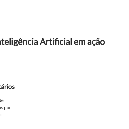
teligência Artificial em ação
ários
de
os por
u