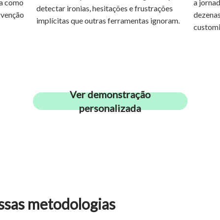
ca como
a jornad
detectar ironias, hesitações e frustrações
ervenção
dezenas
implícitas que outras ferramentas ignoram.
customi
Ver demonstração
personalizada
ssas metodologias