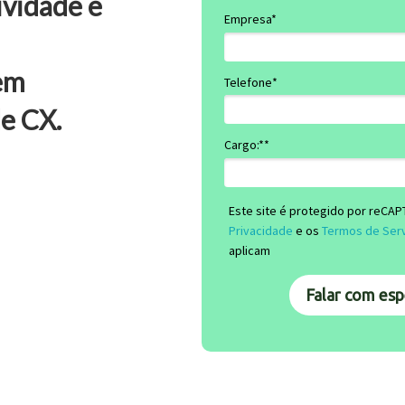
ividade e
Empresa*
 em
Telefone*
e CX.
Cargo:**
Este site é protegido por reCA
Privacidade
e os
Termos de Ser
aplicam
Falar com espe