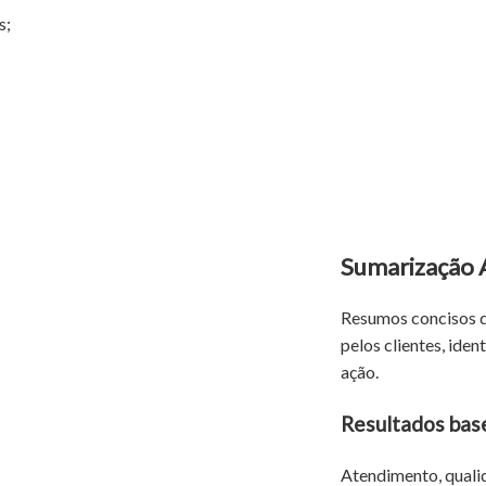
s;
Sumarização 
Resumos concisos d
pelos clientes, iden
ação.
Resultados bas
Atendimento, quali