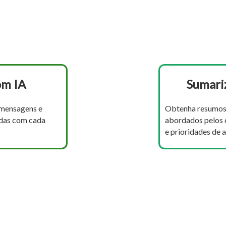
om IA
Sumari
 mensagens e
Obtenha resumos 
adas com cada
abordados pelos c
e prioridades de 